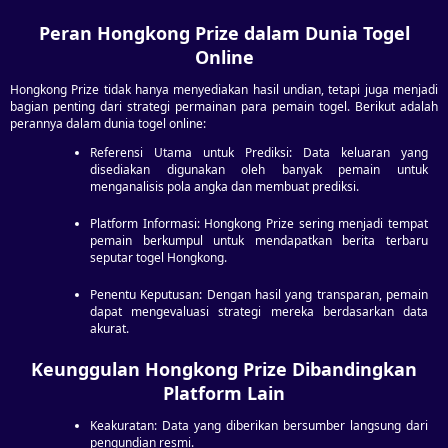
Peran Hongkong Prize dalam Dunia Togel
Online
Hongkong Prize tidak hanya menyediakan hasil undian, tetapi juga menjadi
bagian penting dari strategi permainan para pemain togel. Berikut adalah
perannya dalam dunia togel online:
Referensi Utama untuk Prediksi: Data keluaran yang
disediakan digunakan oleh banyak pemain untuk
menganalisis pola angka dan membuat prediksi.
Platform Informasi: Hongkong Prize sering menjadi tempat
pemain berkumpul untuk mendapatkan berita terbaru
seputar togel Hongkong.
Penentu Keputusan: Dengan hasil yang transparan, pemain
dapat mengevaluasi strategi mereka berdasarkan data
akurat.
Keunggulan Hongkong Prize Dibandingkan
Platform Lain
Keakuratan: Data yang diberikan bersumber langsung dari
pengundian resmi.