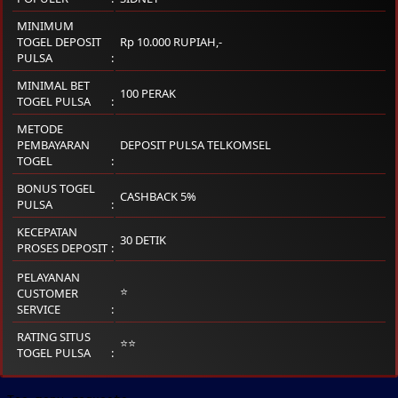
MINIMUM
TOGEL DEPOSIT
Rp 10.000 RUPIAH,-
PULSA
MINIMAL BET
100 PERAK
TOGEL PULSA
METODE
PEMBAYARAN
DEPOSIT PULSA TELKOMSEL
TOGEL
BONUS TOGEL
CASHBACK 5%
PULSA
KECEPATAN
30 DETIK
PROSES DEPOSIT
PELAYANAN
⭐
CUSTOMER
SERVICE
RATING SITUS
⭐⭐
TOGEL PULSA