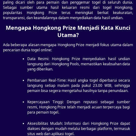
paling dicari oleh para pemain dan penggemar togel di seluruh dunia.
Sebagai sumber utama hasil keluaran resmi dari togel Hongkong,
popularitas Hongkong Prize terus meningkat berkat keakuratan,
transparansi, dan keandalannya dalam menyediakan data hasil undian.
Mengapa Hongkong Prize Menjadi Kata Kunci
Utama?
Ada beberapa alasan mengapa Hongkong Prize menjadi fokus utama dalam
pencarian dunia togel online:
Data Resmi: Hongkong Prize menyediakan hasil undian
langsung dari Hongkong Pools, memastikan keabsahan data
yang diberikan.
Pembaruan Real-Time: Hasil angka togel diperbarui secara
langsung setiap malam pada pukul 23.00 WIB, sehingga
pemain bisa segera mengetahui hasilnya tanpa penundaan.
Kepercayaan Tinggi: Dengan reputasi sebagai sumber
resmi, Hongkong Prize telah menjadi acuan terpercaya bagi
para pemain togel.
Aksesibilitas Mudah: Informasi dari Hongkong Prize dapat
diakses dengan mudah melalui berbagai platform, termasuk
situs web dan aplikasi togel.